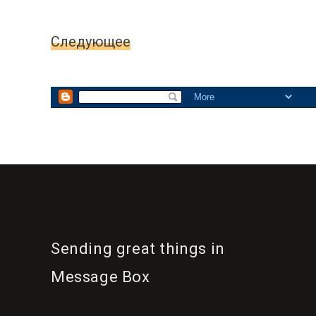
Следующее
Главна
Sending great things in
Message Box