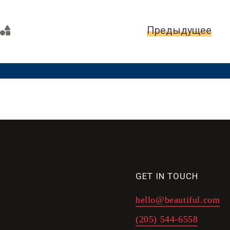
я страница
Предыдущее
GET IN TOUCH
hello@beautiful.com
(205) 544-6558