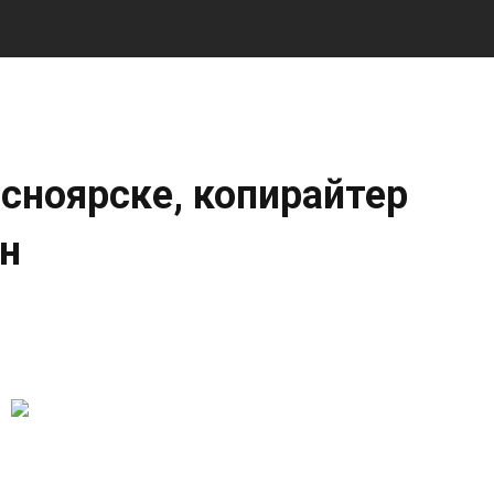
асноярске, копирайтер
йн